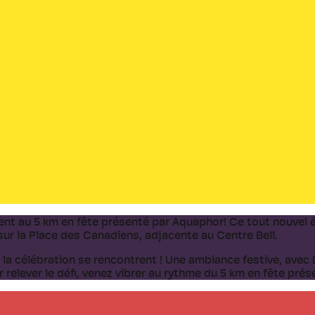
ent au 5 km en fête présenté par Aquaphor! Ce tout nouvel é
sur la Place des Canadiens, adjacente au Centre Bell.
t la célébration se rencontrent ! Une ambiance festive, ave
r relever le défi, venez vibrer au rythme du 5 km en fête pré