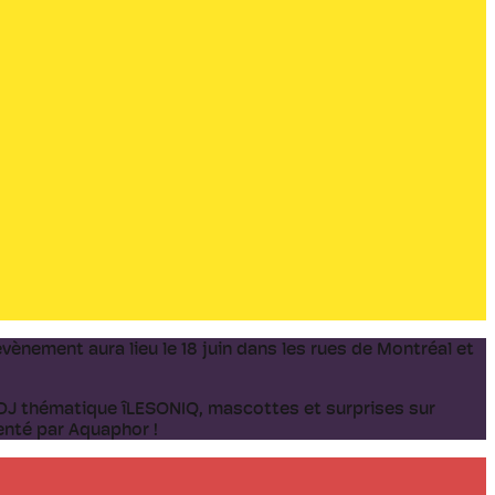
vènement aura lieu le 18 juin dans les rues de Montréal et
c DJ thématique îLESONIQ, mascottes et surprises sur
senté par Aquaphor !